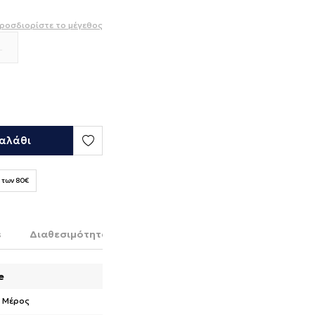
ροσδιορίστε το μέγεθος
L
αλάθι
 των 80€
s
Διαθεσιμότητα στο κατάστημα
e
 Μέρος