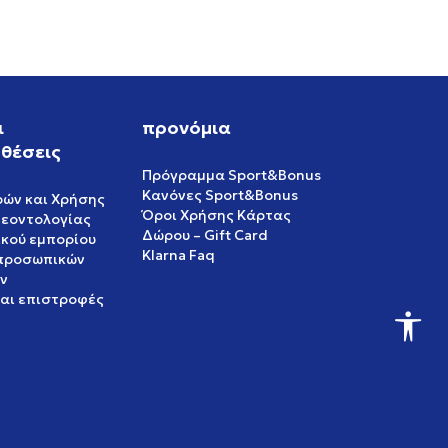
ι
προνόμια
θέσεις
Πρόγραμμα Sport&Bonus
Κανόνες Sport&Bonus
ρών και Χρήσης
Όροι Χρήσης Κάρτας
δεοντολογίας
Δώρου – Gift Card
ικού εμπορίου
Klarna Faq
 προσωπικών
ν
και επιστροφές