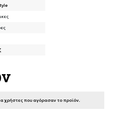
tyle
ικες
ρες
ζ
ων
για χρήστες που αγόρασαν το προϊόν.