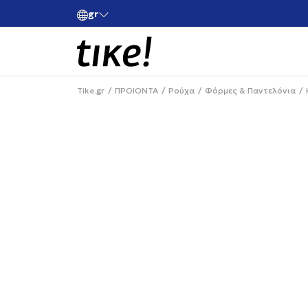
gr
ές άνω των 80€
Κάνε εγγραφή και κέρδισε -10% στην πρώτη σου 
Tike.gr
ΠΡΟΙΟΝΤΑ
Ρούχα
Φόρμες & Παντελόνια