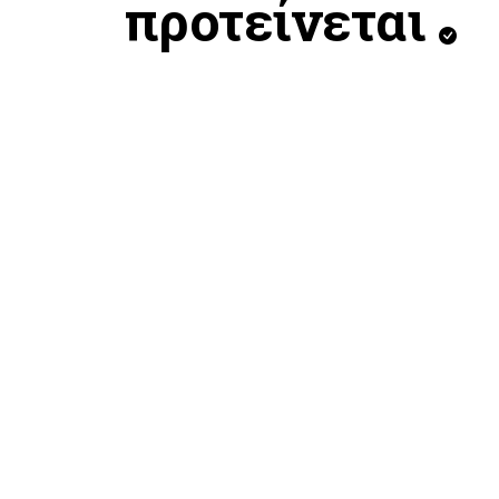
προτείνεται
ADIDAS STN WL PANTS
ADIDA
69,99
EUR
89,99