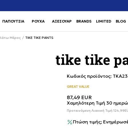
Χρειάζεσαι βοήθεια με την αγορά σου; Κάλεσέ μας στο
αγορά
+302111077485
ΠΑΠΟΥΤΣΙΑ
ΡΟΥΧΑ
ΑΞΕΣΟΥΑΡ
BRANDS
LIMITED
BLOG
Use shift+Enter to open or clos
Use shift+Enter to open or clos
Κάτω Μέρος
TIKE TIKE PANTS
tike tike p
Κωδικός προϊόντος:
TKA23
GREAT VALUE
87,49
EUR
Χαμηλότερη Τιμή 30 ημερώ
Προτεινόμενη Λιανική Τιμή:
124,99
E
Πτώση τιμής; Ενημέρωσέ