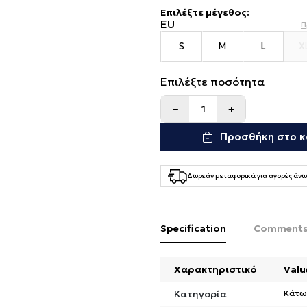
Επιλέξτε μέγεθος
:
EU
Π
S
M
L
X
Επιλέξτε ποσότητα
Προσθήκη στο κ
Δωρεάν μεταφορικά για αγορές άνω
Specification
Comment
Χαρακτηριστικό
Valu
Κατηγορία
Κάτω