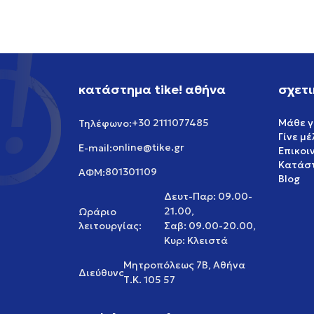
κατάστημα tike! αθήνα
σχετι
+30 2111077485
Μάθε γ
Τηλέφωνο:
Γίνε μ
online@tike.gr
E-mail:
Επικοι
Κατάστ
801301109
ΑΦΜ:
Blog
Δευτ-Παρ: 09.00-
21.00,
Ωράριο
λειτουργίας:
Σαβ: 09.00-20.00,
Κυρ: Κλειστά
Μητροπόλεως 7Β, Αθήνα
Διεύθυνση:
Τ.Κ. 105 57