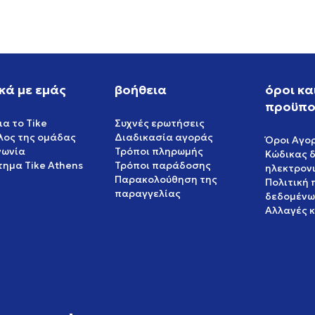
κά με εμάς
βοήθεια
όροι κα
προϋπο
ια το Tike
Συχνές ερωτήσεις
έλος της ομάδας
Διαδικασία αγοράς
Όροι Αγο
νωνία
Τρόποι πληρωμής
Κώδικας 
ημα Tike Athens
Τρόποι παράδοσης
ηλεκτρον
Παρακολούθηση της
Πολιτική
παραγγελίας
δεδομένω
Αλλαγές 