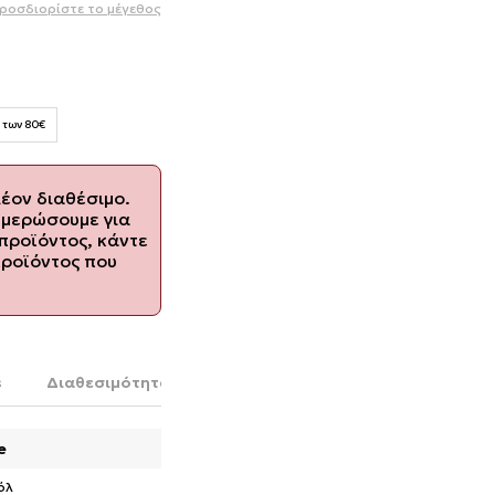
ροσδιορίστε το μέγεθος
 των 80€
λέον διαθέσιμο.
ημερώσουμε για
προϊόντος, κάντε
προϊόντος που
s
Διαθεσιμότητα στο κατάστημα
e
όλ