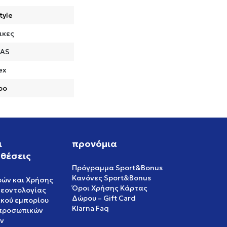
tyle
ικες
DAS
ex
ρο
ι
προνόμια
θέσεις
Πρόγραμμα Sport&Bonus
Κανόνες Sport&Bonus
ρών και Χρήσης
Όροι Χρήσης Κάρτας
δεοντολογίας
Δώρου – Gift Card
ικού εμπορίου
Klarna Faq
 προσωπικών
ν