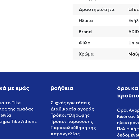
Δραστηριότητα
Lifes
Ηλικία
Ενήλ
Brand
ADI
Φύλο
Unis
Χρώμα
Μαύ
κά με εμάς
βοήθεια
όροι κα
προϋπο
ια το Tike
Συχνές ερωτήσεις
έλος της ομάδας
Διαδικασία αγοράς
Όροι Αγο
νωνία
Τρόποι πληρωμής
Κώδικας 
ημα Tike Athens
Τρόποι παράδοσης
ηλεκτρον
Παρακολούθηση της
Πολιτική
παραγγελίας
δεδομένω