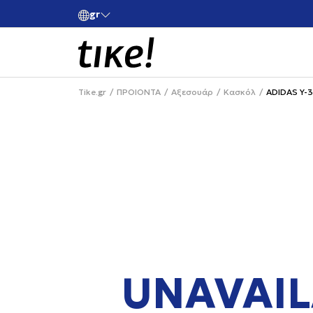
gr
ές άνω των 80€
Κάνε εγγραφή και κέρδισε -10% στην πρώτη σου 
Tike.gr
ΠΡΟΙΟΝΤΑ
Αξεσουάρ
Κασκόλ
ADIDAS Y-3
UNAVAIL