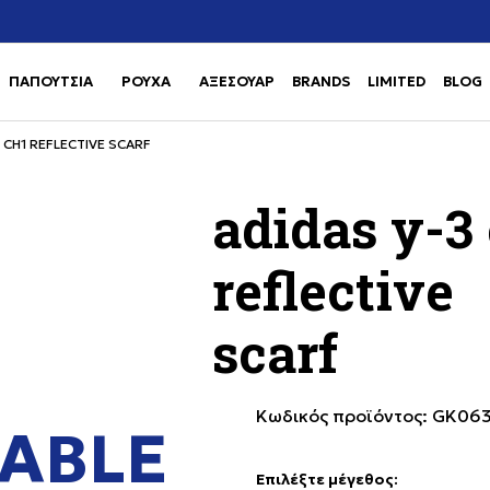
Χρειάζεσαι βοήθεια με την αγορά σου; Κάλεσέ μας στο
αγορά
+302111077485
ΠΑΠΟΥΤΣΙΑ
ΡΟΥΧΑ
ΑΞΕΣΟΥΑΡ
BRANDS
LIMITED
BLOG
Use shift+Enter to open or clos
Use shift+Enter to open or clos
 CH1 REFLECTIVE SCARF
adidas y-3
reflective
scarf
Κωδικός προϊόντος:
GK06
ABLE
Επιλέξτε μέγεθος
: