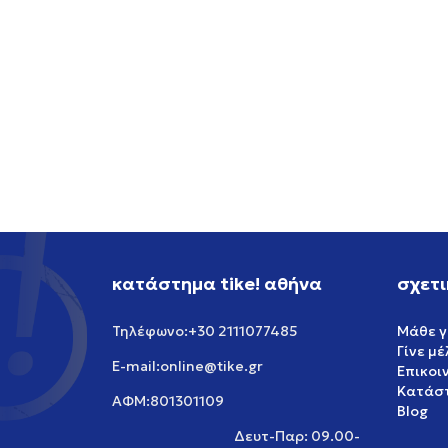
κατάστημα tike! αθήνα
σχετι
+30 2111077485
Μάθε γ
Τηλέφωνο:
Γίνε μ
online@tike.gr
E-mail:
Επικοι
Κατάστ
801301109
ΑΦΜ:
Blog
Δευτ-Παρ: 09.00-