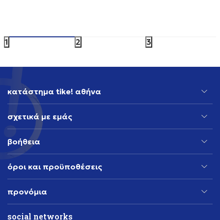
37,99
EUR
29,59
EUR
36,99
EUR
Έκπτωση 20
1
2
3
κατάστημα tike! αθήνα
σχετικά με εμάς
βοήθεια
όροι και προϋποθέσεις
προνόμια
social networks