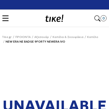
Χρειάζεσαι βοήθεια με την αγορά σου; Κάλεσέ μας στο
+302111077485
Open
0
Tike.gr
ΠΡΟΙΟΝΤΑ
Αξεσουάρ
Καπέλα & Σκουφάκια
Καπέλο
NEW ERA NE BADGE 9FORTY NEWERA IVO
UNAVAILABLE