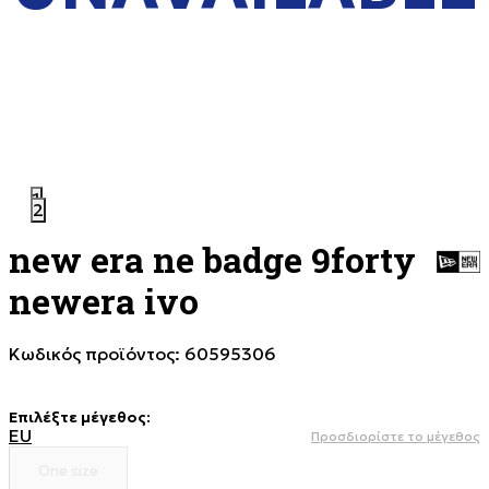
1
2
new era ne badge 9forty
newera ivo
Κωδικός προϊόντος:
60595306
Επιλέξτε μέγεθος
:
EU
Προσδιορίστε το μέγεθος
One size