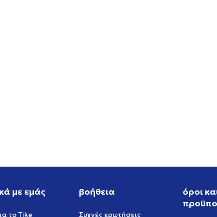
κά με εμάς
βοήθεια
όροι κα
προϋπο
ια το Tike
Συχνές ερωτήσεις