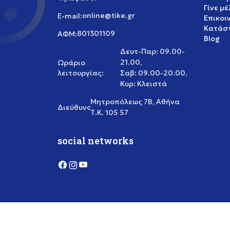
Γίνε μ
online@tike.gr
E-mail:
Επικοι
Κατάστ
801301109
ΑΦΜ:
Blog
Δευτ-Παρ: 09.00-
21.00,
Ωράριο
λειτουργίας:
Σαβ: 09.00-20.00,
Κυρ: Κλειστά
Μητροπόλεως 7Β, Αθήνα
Διεύθυνση:
Τ.Κ. 105 57
social networks