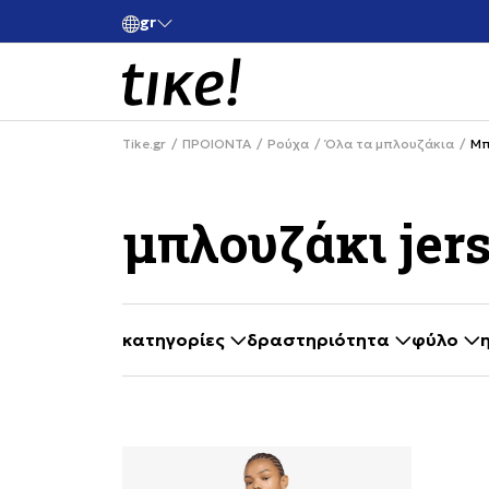
gr
ια αγορές άνω των 80€
Κάνε εγγραφή και κέρδισε -10% στην πρ
Tike.gr
ΠΡΟΙΟΝΤΑ
Ρούχα
Όλα τα μπλουζάκια
Μπ
μπλουζάκι jer
κατηγορίες
δραστηριότητα
φύλο
selecting a filter closes the filters and loa