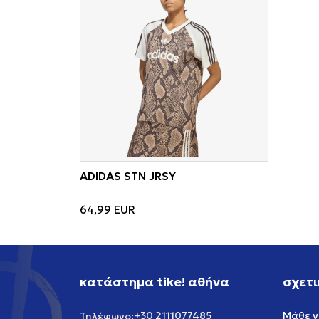
ADIDAS STN JRSY
64,99
EUR
κατάστημα tike! αθήνα
σχετι
+30 2111077485
Μάθε γ
Τηλέφωνο: