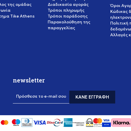
έλος της ομάδας
Διαδικασία αγοράς
Όροι Αγο
νωνία
Τρόποι πληρωμής
Κώδικας 
ημα Tike Athens
Τρόποι παράδοσης
ηλεκτρον
Παρακολούθηση της
Πολιτική
παραγγελίας
δεδομένω
Αλλαγές 
newsletter
Πρόσθεσε το e-mail σου
ΚΆΝΕ ΕΓΓΡΑΦΉ