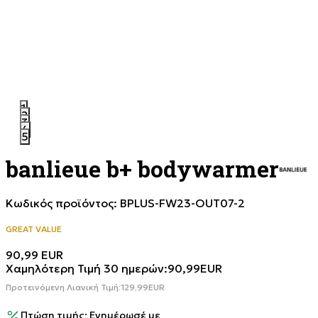
1
2
3
4
5
banlieue b+ bodywarmer
Κωδικός προϊόντος:
BPLUS-FW23-OUT07-2
GREAT VALUE
90,99
EUR
Χαμηλότερη Τιμή 30 ημερών:
90,99
EUR
Προτεινόμενη Λιανική Τιμή:
129,99
EUR
Πτώση τιμής; Ενημέρωσέ με