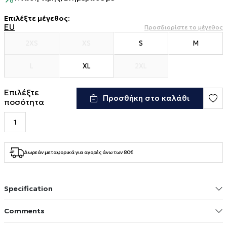
Επιλέξτε μέγεθος
:
EU
Προσδιορίστε το μέγεθος
2XS
XS
S
M
L
XL
2XL
Επιλέξτε
Προσθήκη στο καλάθι
ποσότητα
Δωρεάν μεταφορικά για αγορές άνω των 80€
Specification
Comments