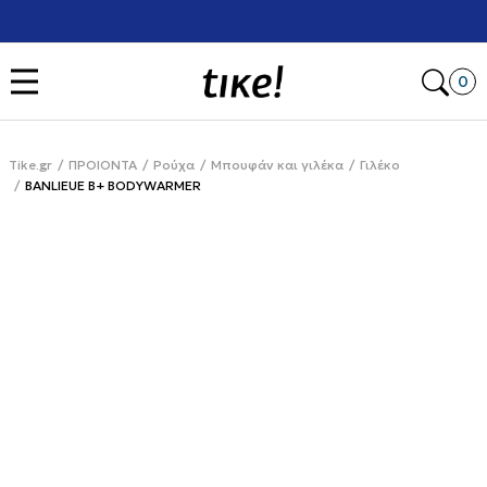
Χρειάζεσαι βοήθεια με την αγορά σου; Κάλεσέ μας στο
+302111077485
Open
0
Tike.gr
ΠΡΟΙΟΝΤΑ
Ρούχα
Μπουφάν και γιλέκα
Γιλέκο
BANLIEUE B+ BODYWARMER