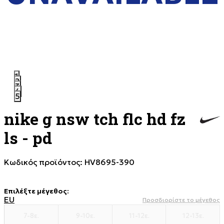
1
2
3
4
5
nike g nsw tch flc hd fz
ls - pd
Κωδικός προϊόντος:
HV8695-390
Επιλέξτε μέγεθος
:
EU
Προσδιορίστε το μέγεθος
7-8ε.
9-10ε.
11-12ε.
12-13ε.