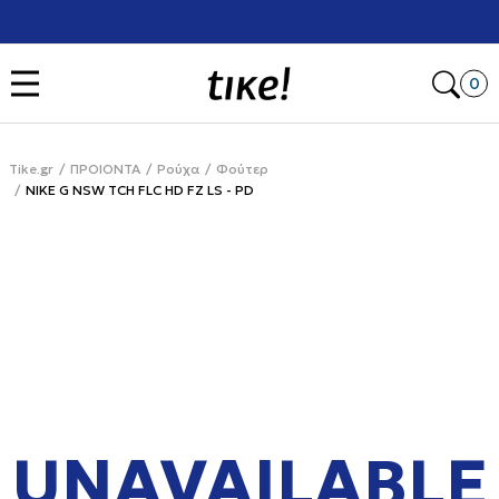
Χρειάζεσαι βοήθεια με την αγορά σου; Κάλεσέ μας στο
+302111077485
Open
0
Tike.gr
ΠΡΟΙΟΝΤΑ
Ρούχα
Φούτερ
NIKE G NSW TCH FLC HD FZ LS - PD
UNAVAILABLE