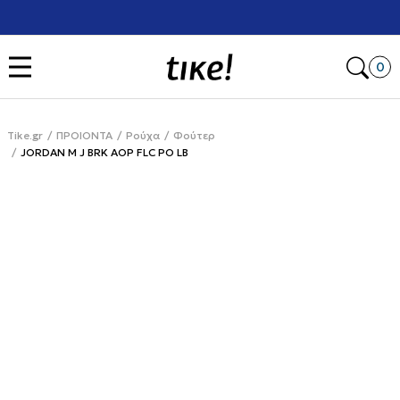
Χρειάζεσαι βοήθεια με την αγορά σου; Κάλεσέ μας στο
+302111077485
Open
0
Tike.gr
ΠΡΟΙΟΝΤΑ
Ρούχα
Φούτερ
JORDAN M J BRK AOP FLC PO LB