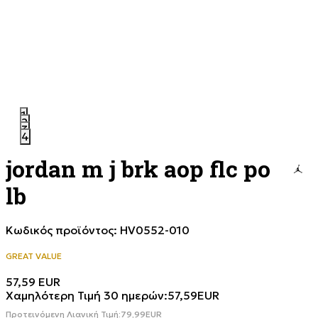
1
2
3
4
jordan m j brk aop flc po
lb
Κωδικός προϊόντος:
HV0552-010
GREAT VALUE
57,59
EUR
Χαμηλότερη Τιμή 30 ημερών:
57,59
EUR
Προτεινόμενη Λιανική Τιμή:
79,99
EUR