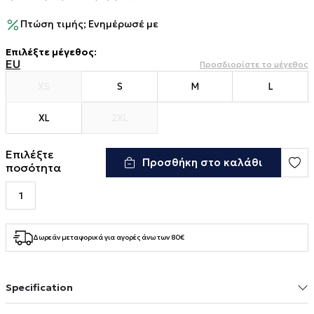
Πτώση τιμής; Ενημέρωσέ με
Επιλέξτε μέγεθος
:
EU
Προσδιορίστε το μέγεθος
XS
S
M
L
XL
2XL
Επιλέξτε
Προσθήκη στο καλάθι
ποσότητα
Δωρεάν μεταφορικά για αγορές άνω των 80€
Specification