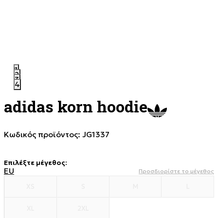
1
2
3
4
adidas korn hoodie
Κωδικός προϊόντος:
JG1337
Επιλέξτε μέγεθος
:
EU
Προσδιορίστε το μέγεθος
XS
S
M
L
XL
2XL