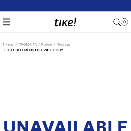
Χρειάζεσαι βοήθεια με την αγορά σου; Κάλεσέ μας στο
+302111077485
Open
0
Tike.gr
ΠΡΟΙΟΝΤΑ
Ρούχα
Φούτερ
DOT DOT MENS FULL ZIP HOODY
UNAVAILABLE