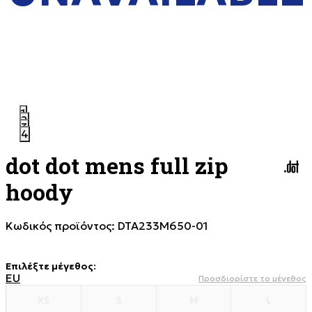
1
2
3
4
dot dot mens full zip
hoody
Κωδικός προϊόντος:
DTA233M650-01
Επιλέξτε μέγεθος
:
EU
Προσδιορίστε το μέγεθος
XS
S
M
L