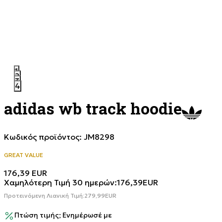
1
2
3
4
adidas wb track hoodie
Κωδικός προϊόντος:
JM8298
GREAT VALUE
176,39
EUR
Χαμηλότερη Τιμή 30 ημερών:
176,39
EUR
Προτεινόμενη Λιανική Τιμή:
279,99
EUR
Πτώση τιμής; Ενημέρωσέ με