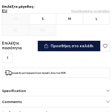
Επιλέξτε μέγεθος
:
EU
Προσδιορίστε το μέγεθος
XS
S
M
L
XL
2XL
Επιλέξτε
Προσθήκη στο καλάθι
ποσότητα
Δωρεάν μεταφορικά για αγορές άνω των 80€
Specification
Comments