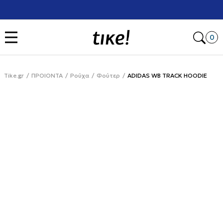
Χρειάζεσαι βοήθεια με την αγορά σου; Κάλεσέ μας στο
+302111077485
Open
0
Tike.gr
ΠΡΟΙΟΝΤΑ
Ρούχα
Φούτερ
ADIDAS WB TRACK HOODIE