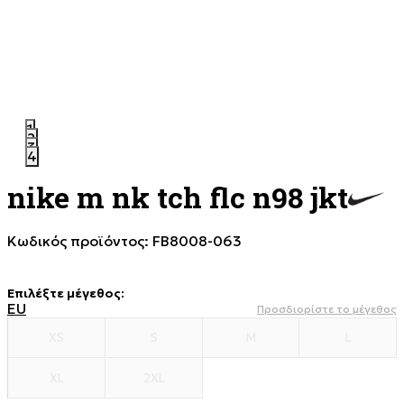
1
2
3
4
nike m nk tch flc n98 jkt
Κωδικός προϊόντος:
FB8008-063
Επιλέξτε μέγεθος
:
EU
Προσδιορίστε το μέγεθος
XS
S
M
L
XL
2XL