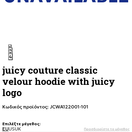
1
2
3
4
juicy couture classic
velour hoodie with juicy
logo
Κωδικός προϊόντος:
JCWA122001-101
Επιλέξτε μέγεθος
:
EU
US
UK
Προσδιορίστε το μέγεθος