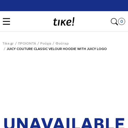
Χρειάζεσαι βοήθεια με την αγορά σου; Κάλεσέ μας στο
+302111077485
Open
0
Tike.gr
ΠΡΟΙΟΝΤΑ
Ρούχα
Φούτερ
JUICY COUTURE CLASSIC VELOUR HOODIE WITH JUICY LOGO
UNAVAILABLE