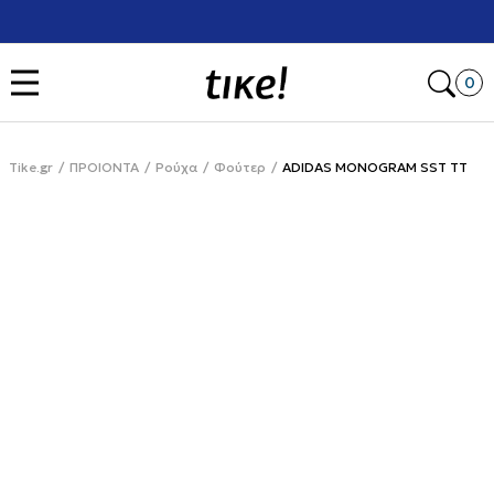
Χρειάζεσαι βοήθεια με την αγορά σου; Κάλεσέ μας στο
+302111077485
Open
0
Tike.gr
ΠΡΟΙΟΝΤΑ
Ρούχα
Φούτερ
ADIDAS MONOGRAM SST TT