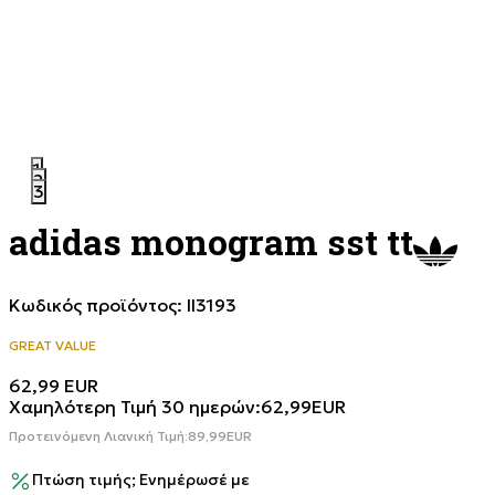
1
2
3
adidas monogram sst tt
Κωδικός προϊόντος:
II3193
GREAT VALUE
62,99
EUR
Χαμηλότερη Τιμή 30 ημερών:
62,99
EUR
Προτεινόμενη Λιανική Τιμή:
89,99
EUR
Πτώση τιμής; Ενημέρωσέ με