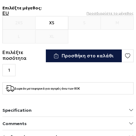
Επιλέξτε μέγεθος
:
EU
Προσδιορίστε το μέγεθος
2XS
XS
S
M
L
XL
Επιλέξτε
Προσθήκη στο καλάθι
ποσότητα
Δωρεάν μεταφορικά για αγορές άνω των 80€
Specification
Comments