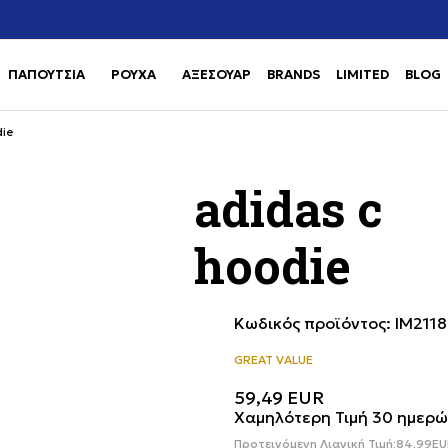
Χρειάζεσαι βοήθεια με την αγορά σου; Κάλεσέ μας στο
αγορά
+302111077485
ΠΑΠΟΥΤΣΙΑ
ΡΟΥΧΑ
ΑΞΕΣΟΥΑΡ
BRANDS
LIMITED
BLOG
Use shift+Enter to open or clos
Use shift+Enter to open or clos
ie
adidas c
hoodie
Κωδικός προϊόντος:
IM2118
GREAT VALUE
59,49
EUR
Χαμηλότερη Τιμή 30 ημερώ
Προτεινόμενη Λιανική Τιμή:
84,99
EU