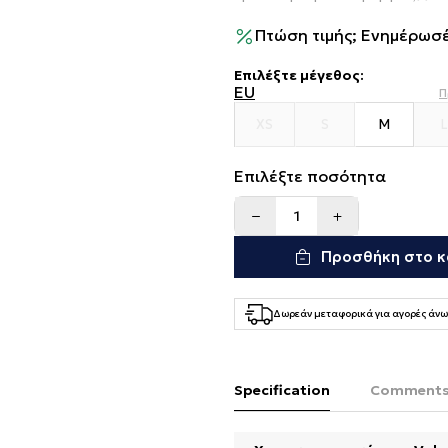
Πτώση τιμής; Ενημέρωσέ
Επιλέξτε μέγεθος
:
EU
Π
XS
S
M
L
Επιλέξτε ποσότητα
Προσθήκη στο κ
Δωρεάν μεταφορικά για αγορές άνω
Specification
Comment