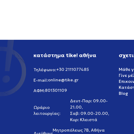
GREAT V
119,99
EUR
95,99
κατάστημα tike! αθήνα
σχετι
+30 2111077485
Μάθε γ
Τηλέφωνο:
Γίνε μ
online@tike.gr
E-mail:
Επικοι
Κατάστ
801301109
ΑΦΜ:
Blog
Δευτ-Παρ: 09.00-
21.00,
Ωράριο
λειτουργίας:
Σαβ: 09.00-20.00,
Κυρ: Κλειστά
Μητροπόλεως 7Β, Αθήνα
Διεύθυνση: