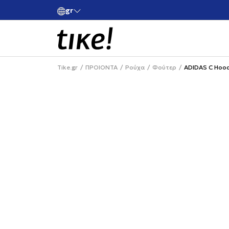
gr
ές άνω των 80€
Κάνε εγγραφή και κέρδισε -10% στην πρώτη σου 
Tike.gr
ΠΡΟΙΟΝΤΑ
Ρούχα
Φούτερ
ADIDAS C Hood