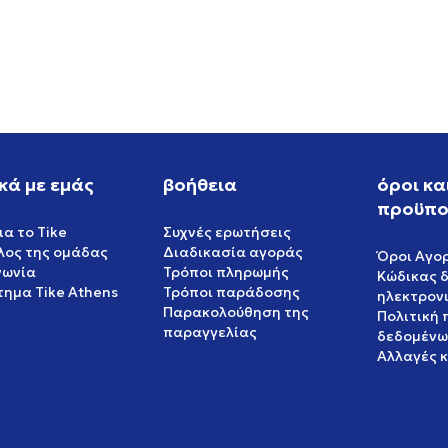
ALUE
GREAT VALUE
EUR
103,99
EUR
κά με εμάς
βοήθεια
όροι κα
προϋπο
ια το Tike
Συχνές ερωτήσεις
έλος της ομάδας
Διαδικασία αγοράς
Όροι Αγο
νωνία
Τρόποι πληρωμής
Κώδικας 
ημα Tike Athens
Τρόποι παράδοσης
ηλεκτρον
Παρακολούθηση της
Πολιτική
παραγγελίας
δεδομένω
Αλλαγές 