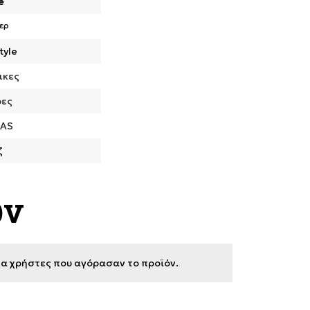
e
ερ
tyle
ικες
ρες
DAS
ζ
ων
για χρήστες που αγόρασαν το προϊόν.