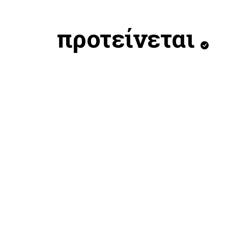
προτείνεται
ADIDAS EPO A OG JK
ADIDA