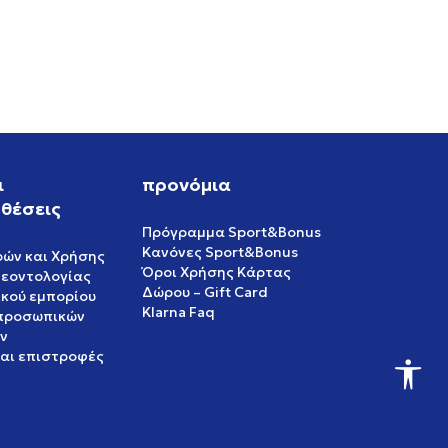
ι
προνόμια
θέσεις
Πρόγραμμα Sport&Bonus
Κανόνες Sport&Bonus
ρών και Χρήσης
Όροι Χρήσης Κάρτας
δεοντολογίας
Δώρου – Gift Card
ικού εμπορίου
Klarna Faq
 προσωπικών
ν
και επιστροφές