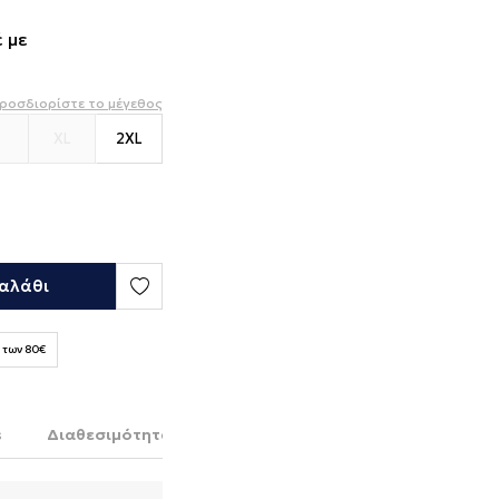
 με
ροσδιορίστε το μέγεθος
XL
2XL
αλάθι
 των 80€
s
Διαθεσιμότητα στο κατάστημα