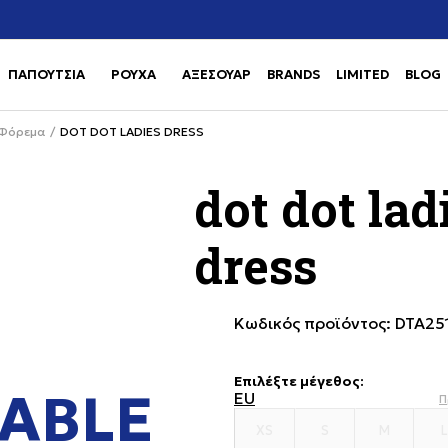
Χρειάζεσαι βοήθεια με την αγορά σου; Κάλεσέ μας στο
αγορά
+302111077485
ΠΑΠΟΥΤΣΙΑ
ΡΟΥΧΑ
ΑΞΕΣΟΥΑΡ
BRANDS
LIMITED
BLOG
Use shift+Enter to open or clos
Use shift+Enter to open or clos
Φόρεμα
DOT DOT LADIES DRESS
dot dot lad
dress
Κωδικός προϊόντος:
DTA25
Επιλέξτε μέγεθος
:
ABLE
EU
Π
XS
S
M
L