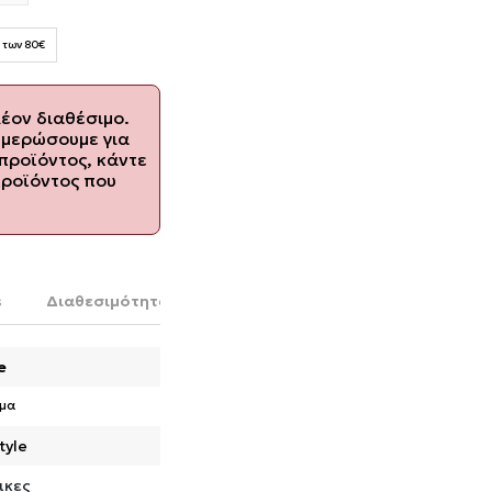
 των 80€
λέον διαθέσιμο.
ημερώσουμε για
προϊόντος, κάντε
προϊόντος που
s
Διαθεσιμότητα στο κατάστημα
e
μα
tyle
ικες