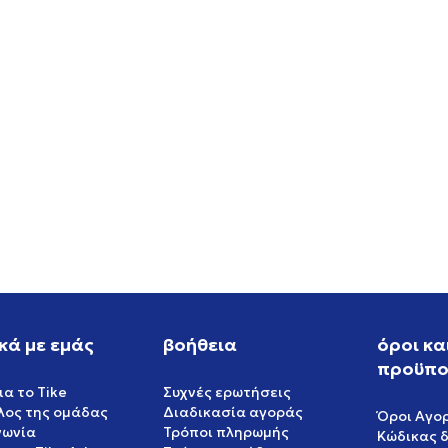
S W TNC 3 STRP DR
ADIDAS ATLANTA DRESS
ALUE
GREAT VALUE
EUR
244,99
EUR
κά με εμάς
βοήθεια
όροι κα
προϋπο
ια το Tike
Συχνές ερωτήσεις
έλος της ομάδας
Διαδικασία αγοράς
Όροι Αγο
νωνία
Τρόποι πληρωμής
Κώδικας 