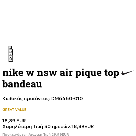
1
2
3
4
nike w nsw air pique top
bandeau
Κωδικός προϊόντος:
DM6460-010
GREAT VALUE
18,89
EUR
Χαμηλότερη Τιμή 30 ημερών:
18,89
EUR
Προτεινόμενη Λιανική Τιμή:
29,99
EUR