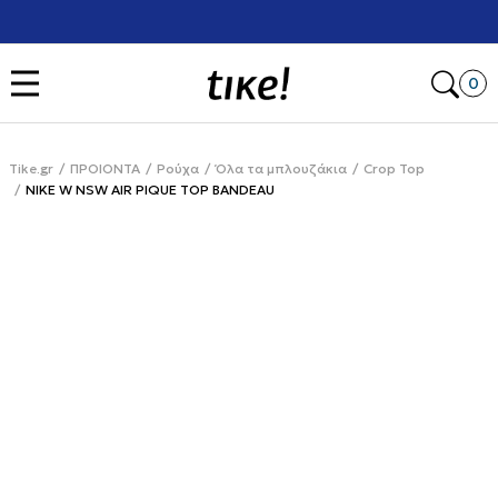
Χρειάζεσαι βοήθεια με την αγορά σου; Κάλεσέ μας στο
+302111077485
Open
0
Tike.gr
ΠΡΟΙΟΝΤΑ
Ρούχα
Όλα τα μπλουζάκια
Crop Top
NIKE W NSW AIR PIQUE TOP BANDEAU