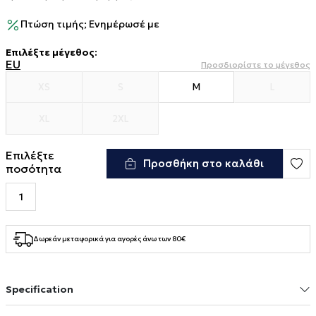
Πτώση τιμής; Ενημέρωσέ με
Επιλέξτε μέγεθος
:
EU
Προσδιορίστε το μέγεθος
XS
S
M
L
XL
2XL
Επιλέξτε
Προσθήκη στο καλάθι
ποσότητα
Δωρεάν μεταφορικά για αγορές άνω των 80€
Specification