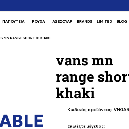
Χρειάζεσαι βοήθεια με την αγορά σου; Κάλεσέ μας στο
αγορά
+302111077485
ΠΑΠΟΥΤΣΙΑ
ΡΟΥΧΑ
ΑΞΕΣΟΥΑΡ
BRANDS
LIMITED
BLOG
Use shift+Enter to open or clos
Use shift+Enter to open or clos
S MN RANGE SHORT 18 KHAKI
vans mn
range shor
khaki
Κωδικός προϊόντος:
VN0A
ABLE
Επιλέξτε μέγεθος
: