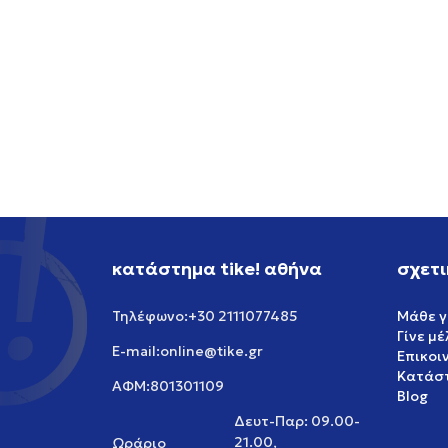
κατάστημα tike! αθήνα
σχετι
+30 2111077485
Μάθε γ
Τηλέφωνο:
Γίνε μ
online@tike.gr
E-mail:
Επικοι
Κατάστ
801301109
ΑΦΜ:
Blog
Δευτ-Παρ: 09.00-
21.00,
Ωράριο