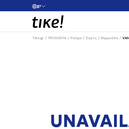
gr
ές άνω των 80€
Κάνε εγγραφή και κέρδισε -10% στην πρώτη σου 
Tike.gr
ΠΡΟΙΟΝΤΑ
Ρούχα
Σορτς
Βερμούδα
VAN
UNAVAIL