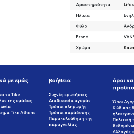
Δραστηριότητα
Lifes
Ηλικία
Ενήλ
Φύλο
Άνδ
Brand
VAN
Χρώμα
Καφ
κά με εμάς
βοήθεια
όροι κα
προϋπο
ια το Tike
Συχνές ερωτήσεις
έλος της ομάδας
Διαδικασία αγοράς
Όροι Αγο
νωνία
Τρόποι πληρωμής
Κώδικας 
ημα Tike Athens
Τρόποι παράδοσης
ηλεκτρον
Παρακολούθηση της
Πολιτική
παραγγελίας
δεδομένω
Αλλαγές 