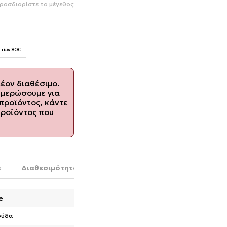
ροσδιορίστε το μέγεθος
 των 80€
λέον διαθέσιμο.
ημερώσουμε για
προϊόντος, κάντε
προϊόντος που
s
Διαθεσιμότητα στο κατάστημα
e
ούδα