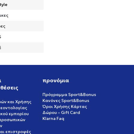
tyle
ικες
ρες
S
έ
ι
προνόμια
θέσεις
Πρόγραμμα Sport&Bonus
Κανόνες Sport&Bonus
ρών και Χρήσης
Όροι Χρήσης Κάρτας
δεοντολογίας
Δώρου – Gift Card
ικού εμπορίου
Klarna Faq
 προσωπικών
ν
και επιστροφές