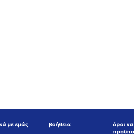
W NIKE P-6000 SE
NIKE NIKE SB DUNK LOW P
PRM WC
EUR
119,99
EUR
κά με εμάς
βοήθεια
όροι κα
προϋπο