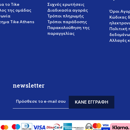
ια το Tike
Συχνές ερωτήσεις
έλος της ομάδας
Διαδικασία αγοράς
Όροι Αγο
νωνία
Τρόποι πληρωμής
Κώδικας 
ημα Tike Athens
Τρόποι παράδοσης
ηλεκτρον
Παρακολούθηση της
Πολιτική
παραγγελίας
δεδομένω
Αλλαγές 
newsletter
Πρόσθεσε το e-mail σου
ΚΆΝΕ ΕΓΓΡΑΦΉ