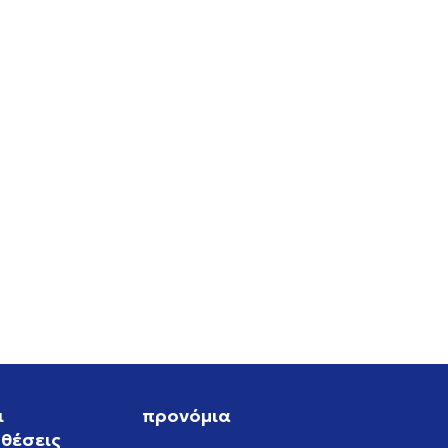
RO
ι
προνόμια
θέσεις