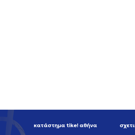
NIKE NIKE SB AIR FORCE 1
NIKE 
119,99
EUR
119,99
κατάστημα tike! αθήνα
σχετι