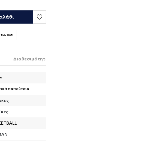
αλάθι
 των 80€
s
Διαθεσιμότητα στο κατάστημα
e
τικά παπούτσια
ικες
ίκες
KETBALL
DAN