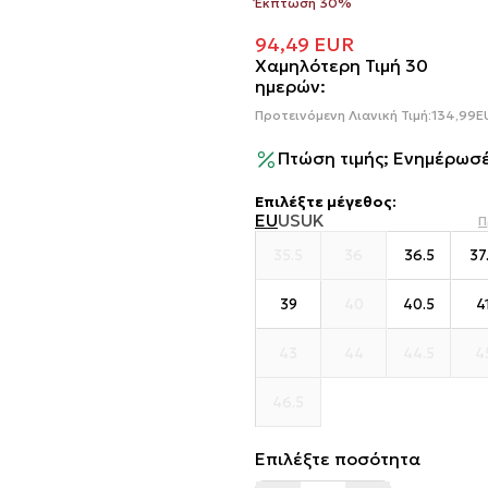
Έκπτωση 30%
94,49
EUR
Χαμηλότερη Τιμή 30
ημερών:
Προτεινόμενη Λιανική Τιμή:
134,99
E
Πτώση τιμής; Ενημέρωσέ
Επιλέξτε μέγεθος
:
EU
US
UK
Π
35.5
36
36.5
37
39
40
40.5
4
43
44
44.5
4
46.5
Επιλέξτε ποσότητα