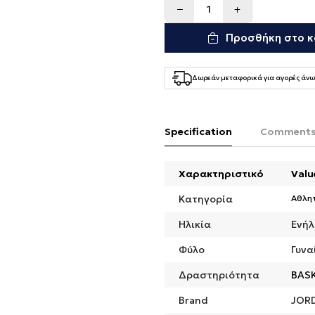
Προσθήκη στο κ
Δωρεάν μεταφορικά για αγορές άνω
Specification
Comment
Χαρακτηριστικό
Valu
Κατηγορία
Αθλη
Ηλικία
Ενήλ
Φύλο
Γυνα
Δραστηριότητα
BAS
Brand
JOR