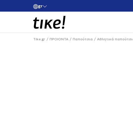
gr
ές άνω των 80€
Κάνε εγγραφή και κέρδισε -10% στην πρώτη σου 
Tike.gr
ΠΡΟΙΟΝΤΑ
Παπούτσια
Αθλητικά παπούτσι