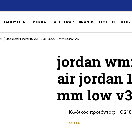
Χρειάζεσαι βοήθεια με την αγορά σου; Κάλεσέ μας στο
αγορά
+302111077485
ΠΑΠΟΥΤΣΙΑ
ΡΟΥΧΑ
ΑΞΕΣΟΥΑΡ
BRANDS
LIMITED
BLOG
Use shift+Enter to open or clos
Use shift+Enter to open or clos
α
JORDAN WMNS AIR JORDAN 1 MM LOW V3
jordan wm
air jordan 
mm low v
Κωδικός προϊόντος:
HQ218
OFFER