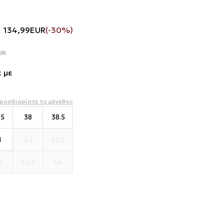
134,99
EUR
(-30%)
UR
 με
ροσδιορίστε το μέγεθος
.5
38
38.5
1
42
42.5
5
45.5
46