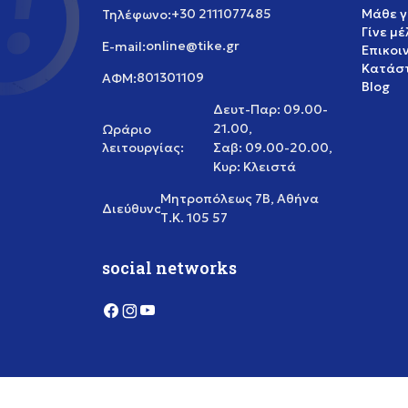
+30 2111077485
Μάθε γ
Τηλέφωνο:
Γίνε μ
online@tike.gr
E-mail:
Επικοι
Κατάστ
801301109
ΑΦΜ:
Blog
Δευτ-Παρ: 09.00-
21.00,
Ωράριο
λειτουργίας:
Σαβ: 09.00-20.00,
Κυρ: Κλειστά
Μητροπόλεως 7Β, Αθήνα
Διεύθυνση:
Τ.Κ. 105 57
social networks