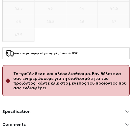
42.5
43
44
44.5
45
45.5
46
47
47.5
Δωρεάν μεταφορικά για αγορές άνω των 80€
Το προϊόν δεν είναι πλέον διαθέσιμο. Εάν θέλετε να
σας ενημερώσουμε για τη διαθεσιμότητα του
προϊόντος, κάντε κλικ στο μέγεθος του προϊόντος που
σας ενδιαφέρει.
Specification
Comments