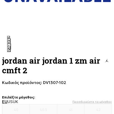
1
2
3
4
5
jordan air jordan 1 zm air
cmft 2
Κωδικός προϊόντος:
DV1307-102
Επιλέξτε μέγεθος
:
EU
US
UK
Προσδιορίστε το μέγεθος
40
40.5
41
42