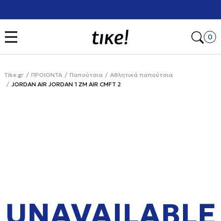
Χρειάζεσαι βοήθεια με την αγορά σου; Κάλεσέ μας στο
+302111077485
Open
0
Tike.gr
ΠΡΟΙΟΝΤΑ
Παπούτσια
Αθλητικά παπούτσια
JORDAN AIR JORDAN 1 ZM AIR CMFT 2
UNAVAILABLE