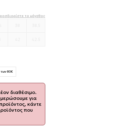
ροσδιορίστε το μέγεθος
6
38
38.5
1
42
42.5
 των 80€
λέον διαθέσιμο.
ημερώσουμε για
προϊόντος, κάντε
προϊόντος που