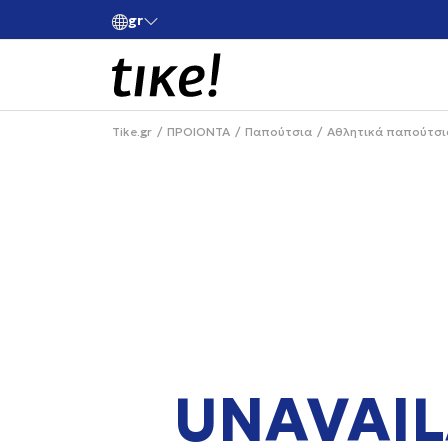
gr
ές άνω των 80€
Κάνε εγγραφή και κέρδισε -10% στην πρώτη σου 
Tike.gr
ΠΡΟΙΟΝΤΑ
Παπούτσια
Αθλητικά παπούτσι
UNAVAIL