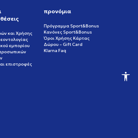
ι
προνόμια
θέσεις
Πρόγραμμα Sport&Bonus
Κανόνες Sport&Bonus
ρών και Χρήσης
Όροι Χρήσης Κάρτας
δεοντολογίας
Δώρου – Gift Card
ικού εμπορίου
Klarna Faq
 προσωπικών
ν
και επιστροφές