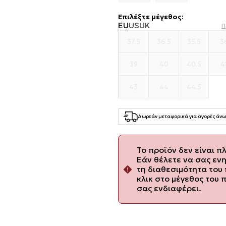
Επιλέξτε μέγεθος
:
EU
US
UK
Π
37.5
36.5
35.5
3
39
40
40.5
4
43
44
44.5
Δωρεάν μεταφορικά για αγορές άνω
Το προϊόν δεν είναι π
Εάν θέλετε να σας εν
τη διαθεσιμότητα του 
κλικ στο μέγεθος του 
σας ενδιαφέρει.