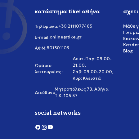
κατάστημα tike! αθήνα
σχετι
+30 2111077485
Μάθε γ
Τηλέφωνο:
Γίνε μ
online@tike.gr
E-mail:
Επικοι
Κατάστ
801301109
ΑΦΜ:
Blog
Δευτ-Παρ: 09.00-
21.00,
Ωράριο
λειτουργίας:
Σαβ: 09.00-20.00,
Κυρ: Κλειστά
Μητροπόλεως 7Β, Αθήνα
Διεύθυνση:
Τ.Κ. 105 57
social networks