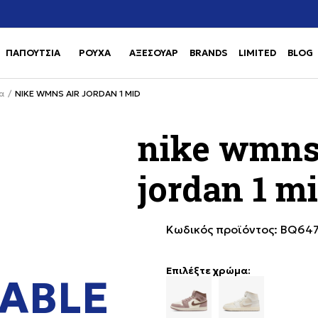
Χρειάζεσαι βοήθεια με την αγορά σου; Κάλεσέ μας στο
αγορά
+302111077485
ΠΑΠΟΥΤΣΙΑ
ΡΟΥΧΑ
ΑΞΕΣΟΥΑΡ
BRANDS
LIMITED
BLOG
Use shift+Enter to open or clos
Use shift+Enter to open or clos
α
NIKE WMNS AIR JORDAN 1 MID
nike wmns
jordan 1 m
Κωδικός προϊόντος:
BQ647
Επιλέξτε χρώμα:
ABLE