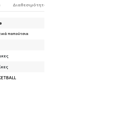
s
Διαθεσιμότητα στο κατάστημα
e
τικά παπούτσια
ικες
ίκες
KETBALL