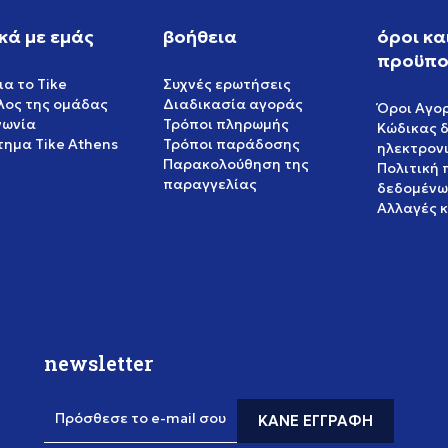
κά με εμάς
βοήθεια
όροι κα
προϋπο
ια το Tike
Συχνές ερωτήσεις
έλος της ομάδας
Διαδικασία αγοράς
Όροι Αγο
νωνία
Τρόποι πληρωμής
Κώδικας 
ημα Tike Athens
Τρόποι παράδοσης
ηλεκτρον
Παρακολούθηση της
Πολιτική
παραγγελίας
δεδομένω
Αλλαγές 
newsletter
Πρόσθεσε το e-mail σου
ΚΆΝΕ ΕΓΓΡΑΦΉ