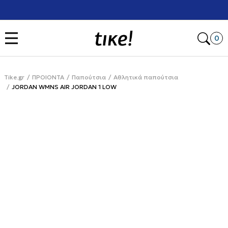
Χρειάζεσαι βοήθεια με την αγορά σου; Κάλεσέ μας στο
+302111077485
Open
0
Tike.gr
ΠΡΟΙΟΝΤΑ
Παπούτσια
Αθλητικά παπούτσια
JORDAN WMNS AIR JORDAN 1 LOW