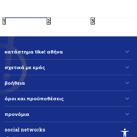
119,99
EUR
119,99
EU
1
2
3
κατάστημα tike! αθήνα
σχετικά με εμάς
βοήθεια
όροι και προϋποθέσεις
προνόμια
social networks