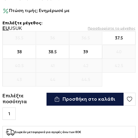
Πτώση τιμής; Ενημέρωσέ με
Επιλέξτε μέγεθος
:
EU
US
UK
Προσδιορίστε το μέγεθος
35.5
36
36.5
37.5
38
38.5
39
40
40.5
41
42
42.5
43
44
44.5
Επιλέξτε
Προσθήκη στο καλάθι
ποσότητα
Δωρεάν μεταφορικά για αγορές άνω των 80€