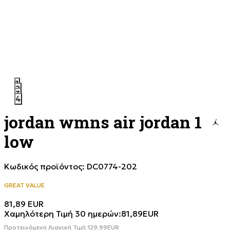
1
2
3
4
jordan wmns air jordan 1
low
Κωδικός προϊόντος:
DC0774-202
GREAT VALUE
81,89
EUR
Χαμηλότερη Τιμή 30 ημερών:
81,89
EUR
Προτεινόμενη Λιανική Τιμή:
129,99
EUR