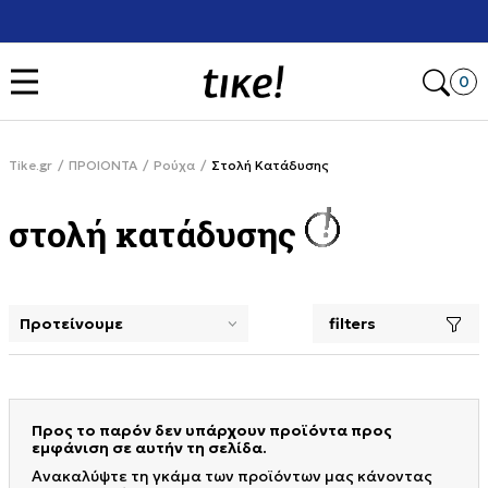
Χρειάζεσαι βοήθεια
ι κέρδισε -10% στην πρώτη σου αγορά
Open
0
Tike.gr
ΠΡΟΙΟΝΤΑ
Ρούχα
Στολή Κατάδυσης
στολή κατάδυσης
filters
selecting a filter closes the filters and loads new product
Προς το παρόν δεν υπάρχουν προϊόντα προς
εμφάνιση σε αυτήν τη σελίδα.
Ανακαλύψτε τη γκάμα των προϊόντων μας κάνοντας