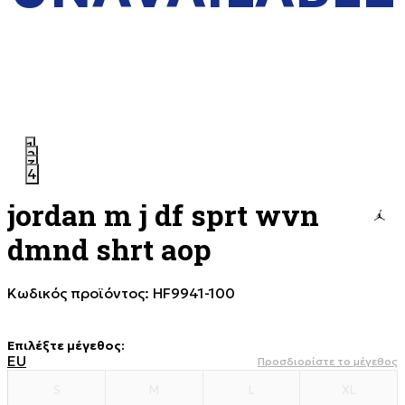
1
2
3
4
jordan m j df sprt wvn
dmnd shrt aop
Κωδικός προϊόντος:
HF9941-100
Επιλέξτε μέγεθος
:
EU
Προσδιορίστε το μέγεθος
S
M
L
XL