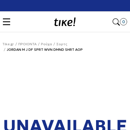
Χρειάζεσαι βοήθεια με την αγορά σου; Κάλεσέ μας στο
+302111077485
Open
0
Tike.gr
ΠΡΟΙΟΝΤΑ
Ρούχα
Σορτς
JORDAN M J DF SPRT WVN DMND SHRT AOP
UNAVAILABLE