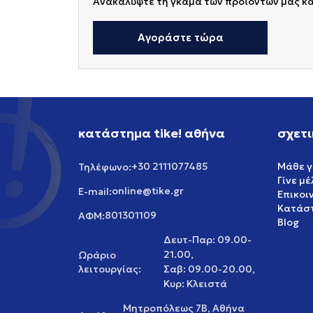
Ανακαλύψτε τη γκάμα των προϊόντων μας κ
Αγοράστε τώρα
κατάστημα tike! αθήνα
σχετι
+30 2111077485
Μάθε γ
Τηλέφωνο:
Γίνε μ
online@tike.gr
E-mail:
Επικοι
Κατάστ
801301109
ΑΦΜ:
Blog
Δευτ-Παρ: 09.00-
21.00,
Ωράριο
λειτουργίας:
Σαβ: 09.00-20.00,
Κυρ: Κλειστά
Μητροπόλεως 7Β, Αθήνα