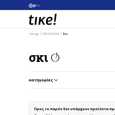
gr
ικά για αγορές άνω των 80€
Κάνε εγγραφή και κέρδισε -10% στ
Tike.gr
ΠΡΟΙΟΝΤΑ
Σκι
σκι
κατηγορίες
selecting a filter closes the filters and loa
Προς το παρόν δεν υπάρχουν προϊόντα προ