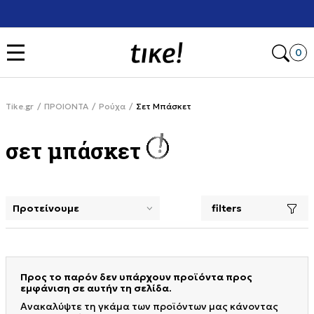
Χρειάζε
εγγραφή και κέρδισε -10% στην πρώτη σου αγορά
Open
0
Tike.gr
ΠΡΟΙΟΝΤΑ
Ρούχα
Σετ Μπάσκετ
σετ μπάσκετ
filters
selecting a filter closes the filters and loads new product
Προς το παρόν δεν υπάρχουν προϊόντα προς
εμφάνιση σε αυτήν τη σελίδα.
Ανακαλύψτε τη γκάμα των προϊόντων μας κάνοντας