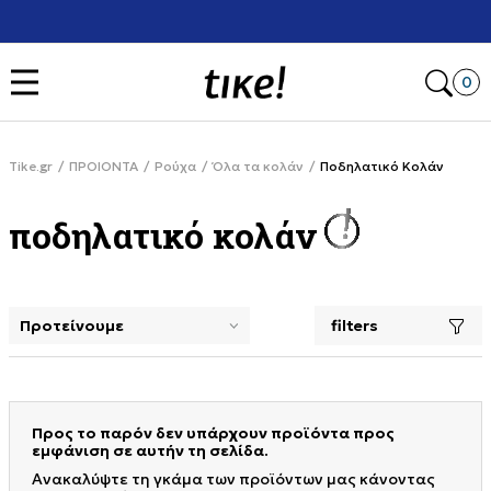
Χρειάζεσαι βοήθεια με την αγορά
% στην πρώτη σου αγορά
+30211107748
Open
0
Tike.gr
ΠΡΟΙΟΝΤΑ
Ρούχα
Όλα τα κολάν
Ποδηλατικό Κολάν
ποδηλατικό κολάν
filters
selecting a filter closes the filters and loads new product
Προς το παρόν δεν υπάρχουν προϊόντα προς
εμφάνιση σε αυτήν τη σελίδα.
Ανακαλύψτε τη γκάμα των προϊόντων μας κάνοντας