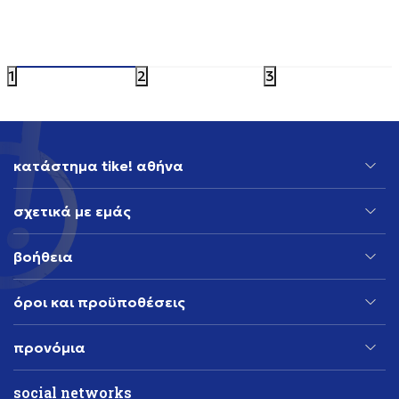
16,09
EUR
14,39
EUR
22,99
EUR
17,99
EUR
Έκπτωση 30%
Έκπτωση 20
1
2
3
κατάστημα tike! αθήνα
σχετικά με εμάς
βοήθεια
όροι και προϋποθέσεις
προνόμια
social networks