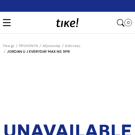
Χρειάζεσαι βοήθεια με την αγορά σου; Κάλεσέ μας στο
+302111077485
Open
0
Tike.gr
ΠΡΟΙΟΝΤΑ
Αξεσουάρ
Κάλτσες
JORDAN U J EVERYDAY MAX NS 3PR
UNAVAILABLE