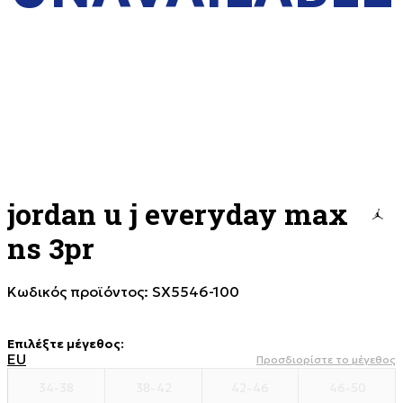
jordan u j everyday max
ns 3pr
Κωδικός προϊόντος:
SX5546-100
Επιλέξτε μέγεθος
:
EU
Προσδιορίστε το μέγεθος
34-38
38-42
42-46
46-50