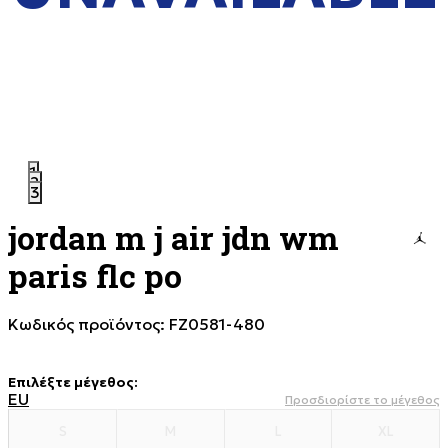
1
2
3
jordan m j air jdn wm
paris flc po
Κωδικός προϊόντος:
FZ0581-480
Επιλέξτε μέγεθος
:
EU
Προσδιορίστε το μέγεθος
S
M
L
XL