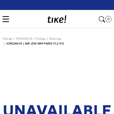
Χρειάζεσαι βοήθεια με την αγορά σου; Κάλεσέ μας στο
+302111077485
Open
0
Tike.gr
ΠΡΟΙΟΝΤΑ
Ρούχα
Φούτερ
JORDAN M J AIR JDN WM PARIS FLC PO
UNAVAILABLE