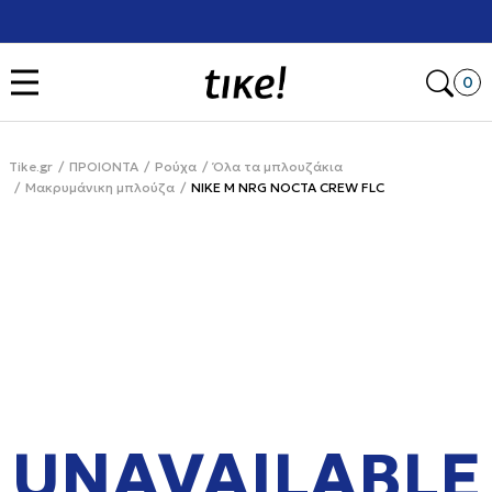
Χρειάζεσαι βοήθεια με την αγορά σου; Κάλεσέ μας στο
+302111077485
Open
0
Tike.gr
ΠΡΟΙΟΝΤΑ
Ρούχα
Όλα τα μπλουζάκια
Μακρυμάνικη μπλούζα
NIKE M NRG NOCTA CREW FLC
UNAVAILABLE