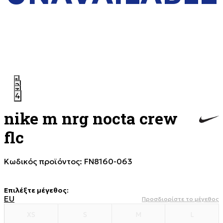
1
2
3
4
nike m nrg nocta crew
flc
Κωδικός προϊόντος:
FN8160-063
Επιλέξτε μέγεθος
:
EU
Προσδιορίστε το μέγεθος
XS
S
M
L