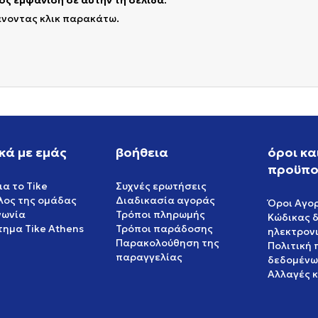
ς εμφάνιση σε αυτήν τη σελίδα.
άνοντας κλικ παρακάτω.
κά με εμάς
βοήθεια
όροι κα
προϋπο
ια το Tike
Συχνές ερωτήσεις
έλος της ομάδας
Διαδικασία αγοράς
Όροι Αγο
νωνία
Τρόποι πληρωμής
Κώδικας 
ημα Tike Athens
Τρόποι παράδοσης
ηλεκτρον
Παρακολούθηση της
Πολιτική
παραγγελίας
δεδομένω
Αλλαγές 