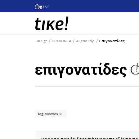
gr
ά για αγορές άνω των 80€
Κάνε εγγραφή και κέρδισε -10% στην
Tike.gr
ΠΡΟΙΟΝΤΑ
Αξεσουάρ
Επιγονατίδες
επιγονατίδες
selecting a filter closes the filters and loa
leg-sleeves