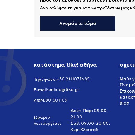
Προς το παρόν δεν υπάρχουν προϊόντα προ
Ανακαλύψτε τη γκάμα των προϊόντων μας κ
Αγοράστε τώρα
κατάστημα tike! αθήνα
σχετι
+30 2111077485
Μάθε γ
Τηλέφωνο:
Γίνε μ
online@tike.gr
E-mail:
Επικοι
Κατάστ
801301109
ΑΦΜ:
Blog
Δευτ-Παρ: 09.00-
21.00,
Ωράριο
λειτουργίας:
Σαβ: 09.00-20.00,
Κυρ: Κλειστά